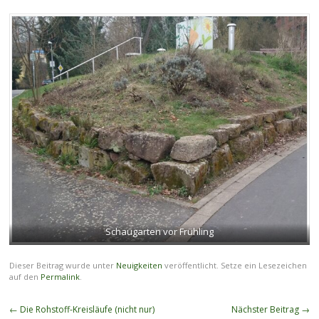
Schaugarten vor Frühling
Dieser Beitrag wurde unter
Neuigkeiten
veröffentlicht. Setze ein Lesezeichen
auf den
Permalink
.
Beitragsnavigation
←
Die Rohstoff-Kreisläufe (nicht nur)
Nächster Beitrag
→